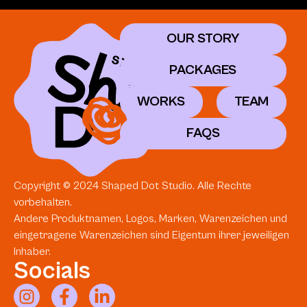
OUR STORY
PACKAGES
WORKS
TEAM
FAQS
Copyright © 2024 Shaped Dot Studio. Alle Rechte
vorbehalten.
Andere Produktnamen, Logos, Marken, Warenzeichen und
eingetragene Warenzeichen sind Eigentum ihrer jeweiligen
Inhaber.
Socials