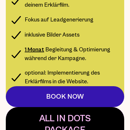
deinem Erklärfilm.
Fokus auf Leadgenerierung
inklusive Bilder Assets
1 Monat
Begleitung & Optimierung
während der Kampagne.
optional: Implementierung des
Erklärfilms in die Website.
BOOK NOW
ALL IN DOTS